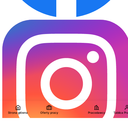
Strona główna
Oferty pracy
Pracodawcy
Tablica P