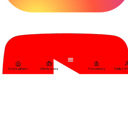
Strona główna
Oferty pracy
Pracodawcy
Tablica P