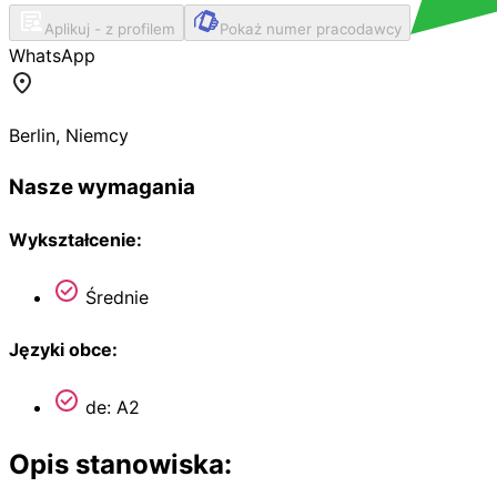
Aplikuj - z profilem
Pokaż numer pracodawcy
WhatsApp
Berlin
,
Niemcy
Nasze wymagania
Wykształcenie:
Średnie
Języki obce:
de: A2
Opis stanowiska: