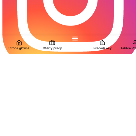
Strona główna
Oferty pracy
Pracodawcy
Tablica P