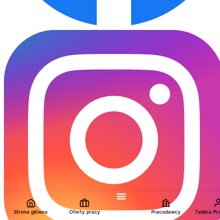
Strona główna
Oferty pracy
Pracodawcy
Tablica P