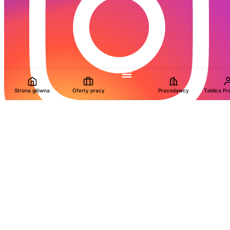
Strona główna
Oferty pracy
Pracodawcy
Tablica P