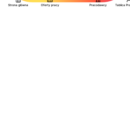
Strona główna
Oferty pracy
Pracodawcy
Tablica P