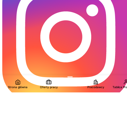
Strona główna
Oferty pracy
Pracodawcy
Tablica P