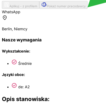
Aplikuj - z profilem
Pokaż numer pracodawcy
WhatsApp
Berlin
,
Niemcy
Nasze wymagania
Wykształcenie:
Średnie
Języki obce:
de: A2
Opis stanowiska: