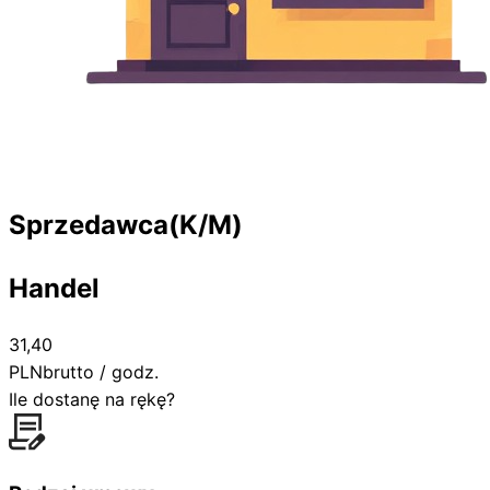
Sprzedawca(K/M)
Handel
31,40
PLN
brutto / godz.
Ile dostanę na rękę?