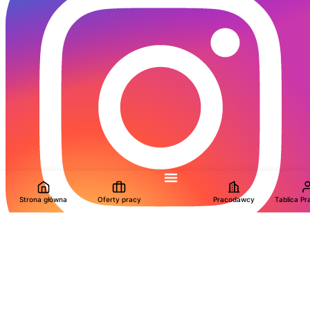
Strona główna
Oferty pracy
Pracodawcy
Tablica P