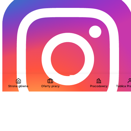
Strona główna
Oferty pracy
Pracodawcy
Tablica P