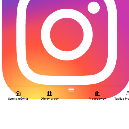
Strona główna
Oferty pracy
Pracodawcy
Tablica P