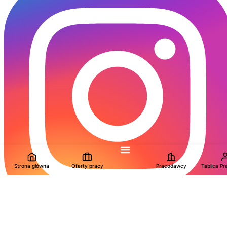
Strona główna
Oferty pracy
Pracodawcy
Tablica P