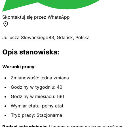
Skontaktuj się przez WhatsApp
Juliusza Słowackiego
83
,
Gdańsk
,
Polska
Opis stanowiska:
Warunki pracy:
Zmianowość: jedna zmiana
Godziny w tygodniu: 40
Godziny w miesiącu: 160
Wymiar etatu: pełny etat
Tryb pracy: Stacjonarna
Rodzaj zatrudnienia:
Umowa o pracę na czas określony