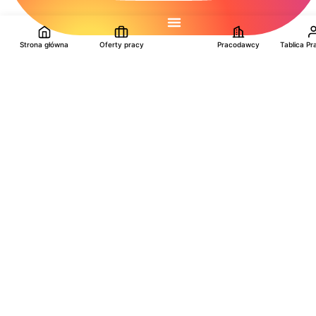
Strona główna
Oferty pracy
Pracodawcy
Tablica P