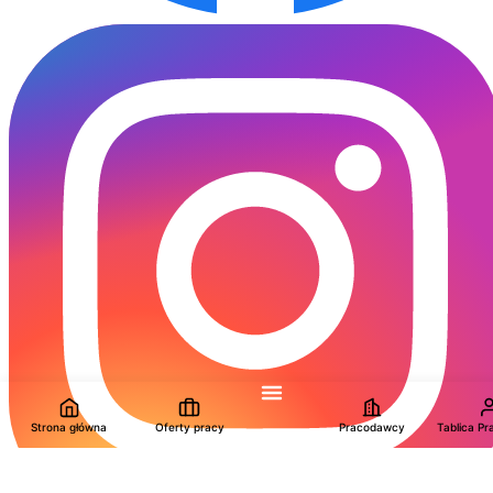
Strona główna
Oferty pracy
Pracodawcy
Tablica P