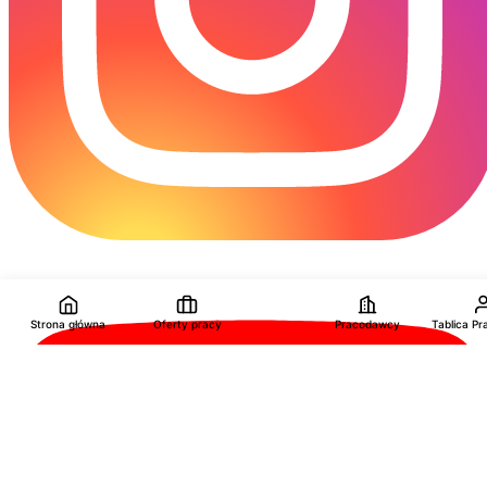
Strona główna
Oferty pracy
Pracodawcy
Tablica P