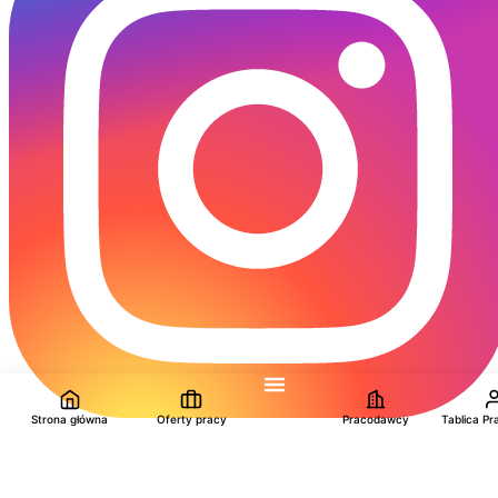
Strona główna
Oferty pracy
Pracodawcy
Tablica P