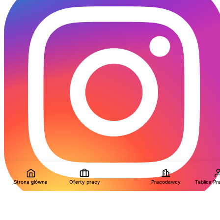
Strona główna
Oferty pracy
Pracodawcy
Tablica P