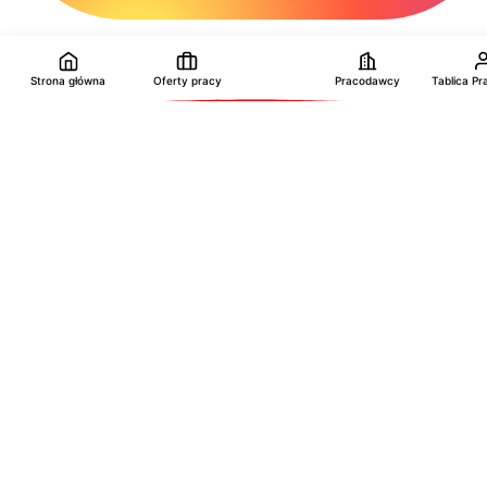
Strona główna
Oferty pracy
Pracodawcy
Tablica P