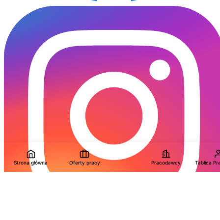
Strona główna
Oferty pracy
Pracodawcy
Tablica P