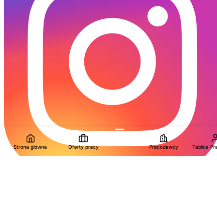
Strona główna
Oferty pracy
Pracodawcy
Tablica P