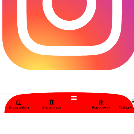
Strona główna
Oferty pracy
Pracodawcy
Tablica P